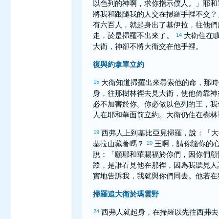
以色列
的神啊，求你指示僕人。」耶和
將我和跟隨我的人交在
掃羅
手裡不交？
有六百人，就起身出了
基伊拉
，往他們
走，於是
掃羅
不出來了。
大衛
住在
14
大衛
，神卻不將
大衛
交在他手裡。
復與約拿單立約
大衛
知道
掃羅
出來尋索他的命，那時
15
身，往那樹林裡去見
大衛
，使他倚靠神
必不加害於你。你必做
以色列
的王，我
人在耶和華面前立約。
大衛
仍住在樹林
西弗
人上到
基比亞
見
掃羅
，說：「
大
19
基拉
山藏著嗎？
王啊，請你隨你的
20
說：「願耶和華賜福於你們，因你們
蹤，是誰看見他在那裡，因為我聽見人
實地告訴我，我就與你們同去。他若在
掃羅追大衛於瑪雲野
西弗
人就起身，在
掃羅
以先往
西弗
去
24