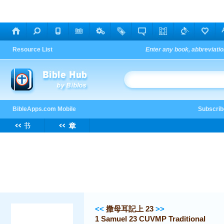
<<
撒母耳記上 23
>>
1 Samuel 23 CUVMP Traditional