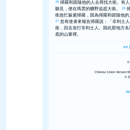
掃羅
和跟隨他的人去尋找
大衛
。有人
25
聽見，便在
瑪雲
的曠野追趕
大衛
。
26
衛
急忙躲避
掃羅
，因為
掃羅
和跟隨他的
忽有使者來報告
掃羅
說：「
非利士
人
27
衛
，回去攻打
非利士
人。因此那地方名
底
的山寨裡。
<<
©
Chinese Union Version M
© 2
Bi