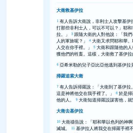
大衛救基伊拉
有人告訴
大衛
說，
非利士
人攻擊
基伊
1
打那些
非利士
人，可以不可以？」耶和
拉
。」
跟隨
大衛
的人對他說：「我們
3
人的軍旅呢？」
大衛
又求問耶和華。
4
人交在你手裡。」
大衛
和跟隨他的人
5
獲他們的牲畜。這樣，
大衛
救了
基伊拉
亞希米勒
的兒子
亞比亞他
逃到
基伊拉
6
掃羅追索大衛
有人告訴
掃羅
說：「
大衛
到了
基伊拉
7
這是神將他交在我手裡了。」
於是
掃
8
他的人。
大衛
知道
掃羅
設謀害他，就
9
大衛去基伊拉
大衛
禱告說：「耶和華
以色列
的神啊
10
滅城。
基伊拉
人將我交在
掃羅
手裡
11